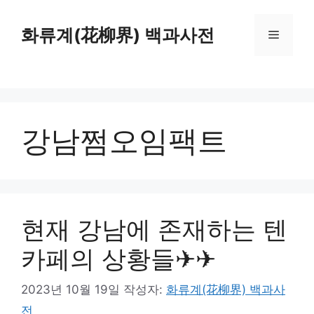
컨
텐
화류계(花柳界) 백과사전
메
츠
로
뉴
건
너
뛰
강남쩜오임팩트
기
현재 강남에 존재하는 텐
카페의 상황들✈✈
2023년 10월 19일
작성자:
화류계(花柳界) 백과사
전