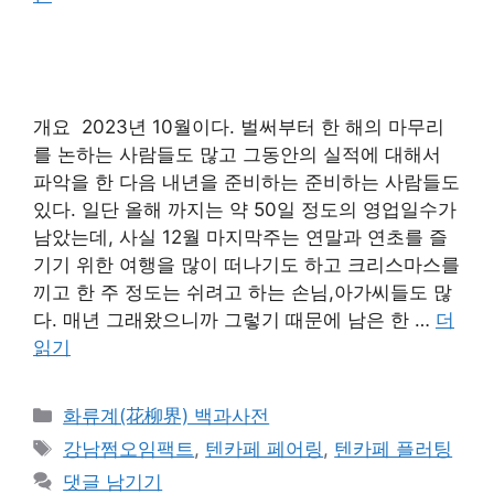
개요 2023년 10월이다. 벌써부터 한 해의 마무리
를 논하는 사람들도 많고 그동안의 실적에 대해서
파악을 한 다음 내년을 준비하는 준비하는 사람들도
있다. 일단 올해 까지는 약 50일 정도의 영업일수가
남았는데, 사실 12월 마지막주는 연말과 연초를 즐
기기 위한 여행을 많이 떠나기도 하고 크리스마스를
끼고 한 주 정도는 쉬려고 하는 손님,아가씨들도 많
다. 매년 그래왔으니까 그렇기 때문에 남은 한 …
더
읽기
카
화류계(花柳界) 백과사전
테
태
강남쩜오임팩트
,
텐카페 페어링
,
텐카페 플러팅
고
그
댓글 남기기